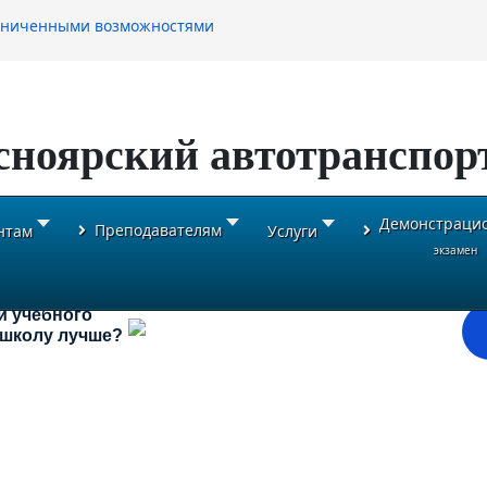
раниченными возможностями
сноярский автотранспор
Демонстраци
Преподавателям
нтам
Услуги
экзамен
и учебного
ь школу лучше?