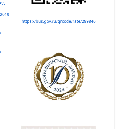
год
.2019
https://bus.gov.ru/qrcode/rate/289846
а
а