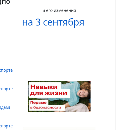
(по
и его изменения
на 3 сентября
спорте
спорте
идам)
спорте