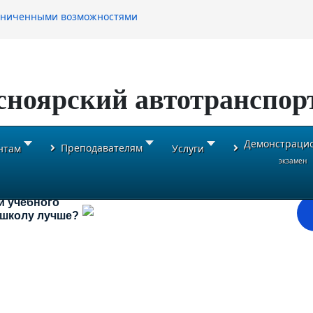
раниченными возможностями
сноярский автотранспор
Демонстраци
Преподавателям
нтам
Услуги
экзамен
и учебного
ь школу лучше?