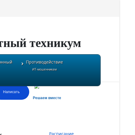
тный техникум
онный
Противодействие
ИТ-мошенникам
Написать
Решаем вместе
Расписание