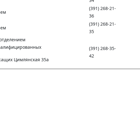
34
(391) 268-21-
ием
36
(391) 268-21-
ием
35
отделением
квалифицированных
(391) 268-35-
42
жащих Цимлянская 35а