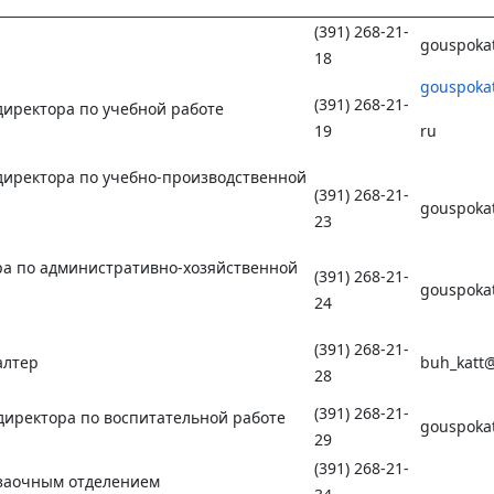
(391) 268-21-
gouspoka
18
gouspoka
(391) 268-21-
директора по учебной работе
19
ru
директора по учебно-производственной
(391) 268-21-
gouspoka
23
ра по административно-хозяйственной
(391) 268-21-
gouspoka
24
(391) 268-21-
алтер
buh_katt@
28
(391) 268-21-
директора по воспитательной работе
gouspoka
29
(391) 268-21-
заочным отделением