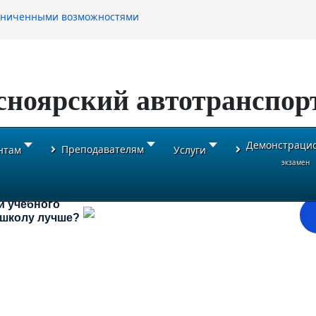
раниченными возможностями
сноярский автотранспор
Демонстраци
Преподавателям
нтам
Услуги
экзамен
и учебного
ь школу лучше?