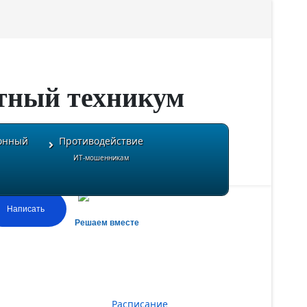
тный техникум
онный
Противодействие
ИТ-мошенникам
Написать
Решаем вместе
Расписание